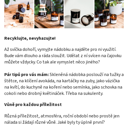
Recyklujte, nevyhazujte!
Až svíčka dohoří, vymyjte nádobku a najděte pro ni využití.
Bude vám dlouho a ráda sloužit. Udělat z ní svícen na čajovku
můžete vždycky. Co tak ale vymyslet něco jiného?
Pár tipů pro vás mám:
Skleněná nádobka poslouží na tužky a
štětce, na klíčení avokáda, na kartáčky na zuby, jako vázička
na kvítí, do kuchyně na koření nebo semínka, jako schovka na
cokoli nebo drobný květináček. Třeba na sukulenty.
Vůně pro každou příležitost
Různá příležitost, atmosféra, roční období nebo prostě jen
nálada si žádají různé vůně. Jaké byly ty úplně první?