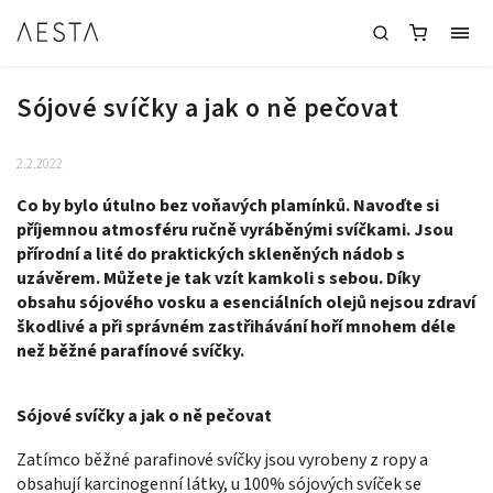
Sójové svíčky a jak o ně pečovat
2.2.2022
Co by bylo útulno bez voňavých plamínků. Navoďte si
příjemnou atmosféru ručně vyráběnými svíčkami. Jsou
přírodní a lité do praktických skleněných nádob s
uzávěrem. Můžete je tak vzít kamkoli s sebou. Díky
obsahu sójového vosku a esenciálních olejů nejsou zdraví
škodlivé a při správném zastřihávání hoří mnohem déle
než běžné parafínové svíčky.
Sójové svíčky a jak o ně pečovat
Zatímco běžné parafinové svíčky jsou vyrobeny z ropy a
obsahují karcinogenní látky, u 100% sójových svíček se