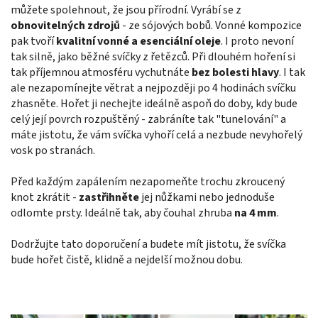
můžete spolehnout, že jsou přírodní. Vyrábí se z
obnovitelných zdrojů
- ze sójových bobů. Vonné kompozice
pak tvoří
kvalitní
vonné a esenciální oleje
. I proto nevoní
tak silně, jako běžné svíčky z řetězců. Při dlouhém hoření si
tak příjemnou atmosféru vychutnáte
bez bolesti hlavy
. I tak
ale nezapomínejte větrat a nejpozději po 4 hodinách svíčku
zhasněte. Hořet ji nechejte ideálně aspoň do doby, kdy bude
celý její povrch rozpuštěný - zabráníte tak "tunelování" a
máte jistotu, že vám svíčka vyhoří celá a nezbude nevyhořelý
vosk po stranách.
Před každým zapálením nezapomeňte trochu zkroucený
knot zkrátit -
zastřihněte
jej nůžkami nebo jednoduše
odlomte prsty. Ideálně tak, aby čouhal zhruba
na 4 mm
.
Dodržujte tato doporučení a budete mít jistotu, že svíčka
bude hořet čistě, klidně a nejdelší možnou dobu.