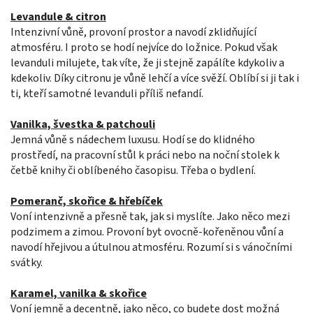
Levandule & citron
Intenzivní vůně, provoní prostor a navodí zklidňující
atmosféru. I proto se hodí nejvíce do ložnice. Pokud však
levanduli milujete, tak víte, že ji stejně zapálíte kdykoliv a
kdekoliv. Díky citronu je vůně lehčí a více svěží. Oblíbí si ji tak i
ti, kteří samotné levanduli příliš nefandí.
Vanilka, švestka & patchouli
Jemná vůně s nádechem luxusu. Hodí se do klidného
prostředí, na pracovní stůl k práci nebo na noční stolek k
četbě knihy či oblíbeného časopisu. Třeba o bydlení.
Pomeranč, skořice & hřebíček
Voní intenzivně a přesně tak, jak si myslíte. Jako něco mezi
podzimem a zimou. Provoní byt ovocně-kořeněnou vůní a
navodí hřejivou a útulnou atmosféru. Rozumí si s vánočními
svátky.
Karamel, vanilka & skořice
Voní jemně a decentně, jako něco, co budete dost možná