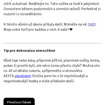
chtít ochutnat. Nedělejte to. Tato svíčka se hodí k jakýmkoli
činnostem během podzimních a zimních večerů. Perfektně si
rozumí i s nicneděláním.
K těmto vůním už dávno přibyly další. Mrkněte na ně
TADY
.
Moje srdce hoří pro každou z nich. A vaše? ❤️
Tip pro dokonalou atmosféru!
Vůně čaje nebo kávy, příjemné přítmí, plamínek svíčky, kniha,
pokec či prosté bytí, ale něco tomu přesto chybí? Možná vím
co. Ať už děláte cokoliv, zpříjemněte si atmosféru
AESTA
playlistem
. Složila jsem ho z té nejchillovější a
nejpohodovější hudby a stále přidávám další.
Předchozí článek