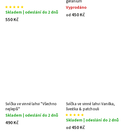
geranium
Vyprodáno
Skladem | odeslání do 2 dnů
450 Kč
od
550 Kč
Svíčka ve vinné lahvi "Všechno
Svíčka ve vinné lahvi Vanilka,
nejlepší"
švestka & patchouli
Skladem | odeslání do 2 dnů
Skladem | odeslání do 2 dnů
490 Kč
450 Kč
od