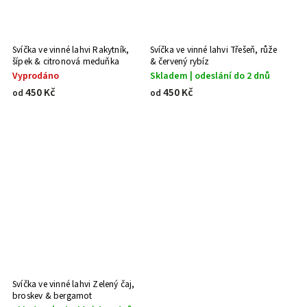
Svíčka ve vinné lahvi Rakytník,
Svíčka ve vinné lahvi Třešeň, růže
šípek & citronová meduňka
& červený rybíz
Vyprodáno
Skladem | odeslání do 2 dnů
450 Kč
450 Kč
od
od
Svíčka ve vinné lahvi Zelený čaj,
broskev & bergamot