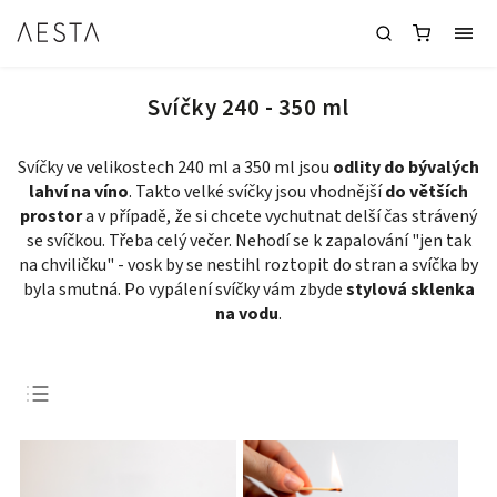
Svíčky 240 - 350 ml
Svíčky ve velikostech 240 ml a 350 ml jsou
odlity do bývalých
lahví na víno
. Takto velké svíčky jsou vhodnější
do větších
prostor
a v případě, že si chcete vychutnat delší čas strávený
se svíčkou. Třeba celý večer. Nehodí se k zapalování "jen tak
na chviličku" - vosk by se nestihl roztopit do stran a svíčka by
byla smutná. Po vypálení svíčky vám zbyde
stylová sklenka
na vodu
.
Doporučujeme
Nejlevnější