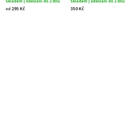
Skladem | odeslání do 2 dnů
Skladem | odeslání do 2 dnů
S
295 Kč
350 Kč
6
od