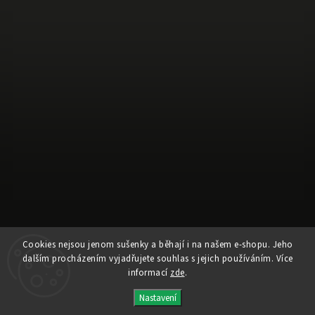
Cookies nejsou jenom sušenky a běhají i na našem e-shopu. Jeho
Sledovat na Instagramu
dalším procházením vyjadřujete souhlas s jejich používáním. Více
informací
zde
.
Copyright 2026
AESTA®
. Všechna práva vyhrazena.
Nastavení
Vytvořil
Shoptet
| Design
Shoptak.cz