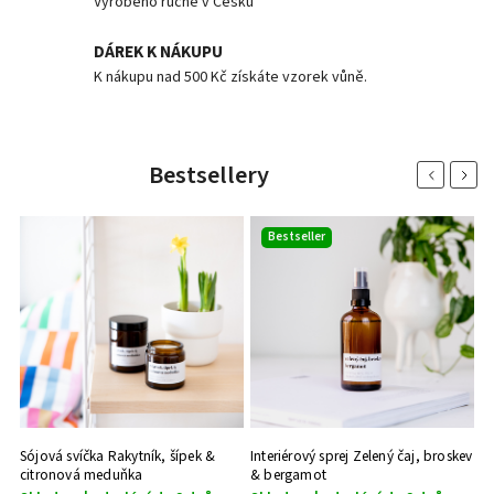
Vyrobeno ručně v Česku
DÁREK K NÁKUPU
K nákupu nad 500 Kč získáte vzorek vůně.
Bestsellery
Previous
Next
Bestseller
on
Sójová svíčka Rakytník, šípek &
Interiérový sprej Zelený čaj, broskev
Ar
citronová meduňka
& bergamot
&