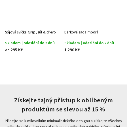
Sójová svíčka Grep, sůl & dřevo
Dárková sada modrá
S
Skladem | odeslání do 2 dnů
Skladem | odeslání do 2 dnů
S
295 Kč
1 290 Kč
5
od
Získejte tajný přístup k oblíbeným
produktům se slevou až 15 %
Přidejte se k milovníkům minimalistického designu a získejte všechny
výhody světa - top secret odkazy na výhodné nabídky, přednostní