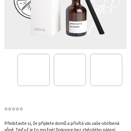
Představte si, že přijdete domů a přivítá vás vaše oblíbená
vůně. Teď už je to možné! Dokonce bez zběsilého pálení