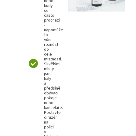
nebo
kudy
se
často
prochází
-
napomůže
to
vůni
roznést
do
celé
místnosti.
Skvělými
místy
jsou
haly
a
předsíně,
obývací
pokoje
nebo
kanceláře.
Postavte
difuzér
na
polici
v