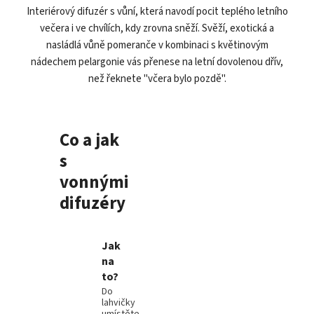
Interiérový difuzér s vůní, která navodí pocit teplého letního
večera i ve chvílích, kdy zrovna sněží. Svěží, exotická a
nasládlá vůně pomeranče v kombinaci s květinovým
nádechem pelargonie vás přenese na letní dovolenou dřív,
než řeknete "včera bylo pozdě".
Co a jak
s
vonnými
difuzéry
Jak
na
to?
Do
lahvičky
umístěte