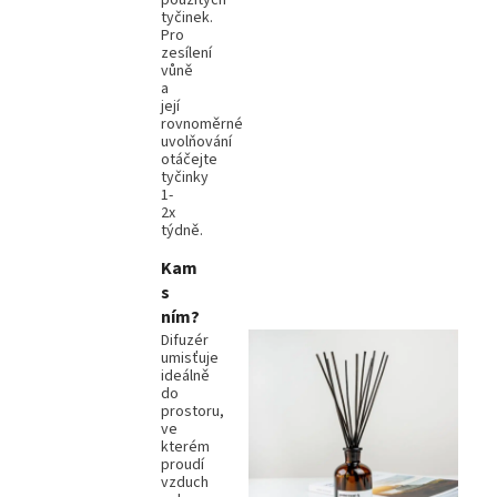
tyčinek.
Pro
zesílení
vůně
a
její
rovnoměrné
uvolňování
otáčejte
tyčinky
1-
2x
týdně.
Kam
s
ním?
Difuzér
umisťuje
ideálně
do
prostoru,
ve
kterém
proudí
vzduch