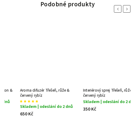
Podobné produkty
Previous
Next
Aroma difuzér Třešeň, růže &
Interiérový sprej Třešeň, růže &
červený rybíz
červený rybíz
Skladem | odeslání do 2 dnů
Skladem | odeslání do 2 dnů
350 Kč
650 Kč