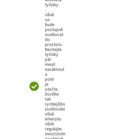
tyčinky
-
vůně
se
bude
postupně
uvolňovat
do
prostoru.
Nechejte
tyčinky
pár
minut
nasáknout
a
poté
je
otočte.
Docílíte
tak
rychlejšího
uvolňování
vůně.
Intenzitu
vůně
regulujte
množstvím
použitých