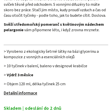
svíček těsně před odchodem. S vonnými difuzéry to máte
skoro bez práce. Stačí jim místo, kudy proudí vzduch a čas od
času otočit tyčinky - podle toho, jak to budete cítit. Doslova.
Svěží středomořský pomeranč s květinovým nádechem
pelargonie
vám připomene léto, i když zrovna mrznete.
> Vyrobeno z ekologicky šetrné látky na bázi glycerinu a
kompozice z vonných a esenciálních olejů
> 10 tyčinek v balení, baleno v designové krabičce
>
Výdrž 3 měsíce
> Objem 120 ml, délka tyčinek 25 cm
Detailní informace
Skladem | odeslání do 2 dnů