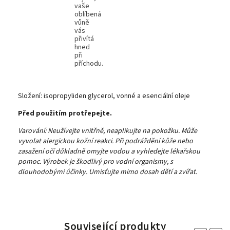
vaše
oblíbená
vůně
vás
přivítá
hned
při
příchodu.
Složení:
isopropyliden glycerol, vonné a esenciální oleje
Před použitím protřepejte.
Varování: Neužívejte vnitřně, neaplikujte na pokožku. Může
vyvolat alergickou kožní reakci. Při podráždění kůže nebo
zasažení očí důkladně omyjte vodou a vyhledejte lékařskou
pomoc. Výrobek je škodlivý pro vodní organismy, s
dlouhodobými účinky. Umisťujte mimo dosah dětí a zvířat.
Související produkty