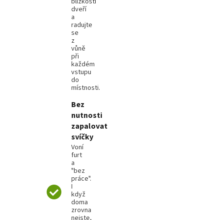
blízkosti
dveří
a
radujte
se
z
vůně
při
každém
vstupu
do
místnosti.
Bez
nutnosti
zapalovat
svíčky
Voní
furt
a
"bez
práce".
I
když
doma
zrovna
nejste,