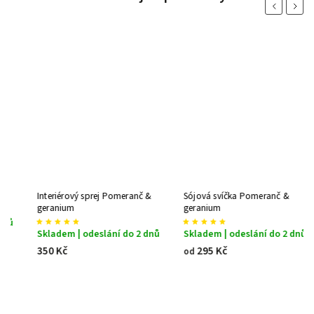
Previous
Next
Interiérový sprej Pomeranč &
Sójová svíčka Pomeranč &
geranium
geranium
Skladem | odeslání do 2 dnů
Skladem | odeslání do 2 dnů
350 Kč
295 Kč
od