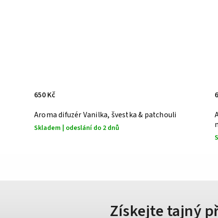
650 Kč
Aroma difuzér Vanilka, švestka & patchouli
Skladem | odeslání do 2 dnů
S
Získejte tajný 