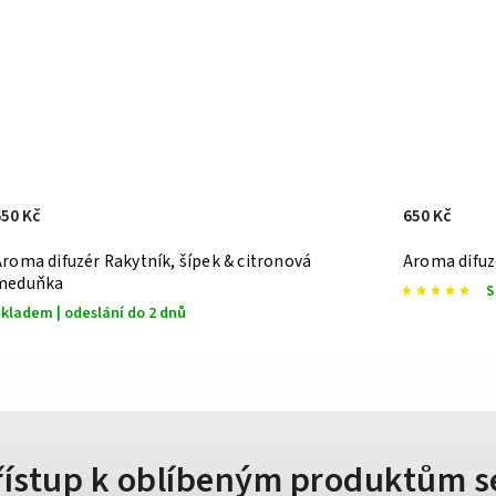
650 Kč
650 Kč
Aroma difuzér Rakytník, šípek & citronová
Aroma difuzé
meduňka
S
kladem | odeslání do 2 dnů
přístup k oblíbeným produktům s