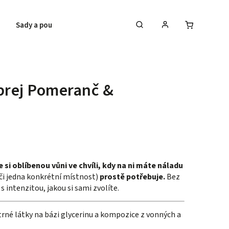
Sady a poukazy
Bestsellery
sprej Pomeranč &
e si oblíbenou vůni ve chvíli, kdy na ni máte náladu
či jedna konkrétní místnost)
prostě potřebuje.
Bez
s intenzitou, jakou si sami zvolíte.
trné látky na bázi glycerinu a kompozice z vonných a