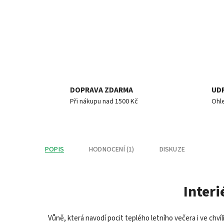
DOPRAVA ZDARMA
UD
Při nákupu nad 1500 Kč
Ohl
POPIS
HODNOCENÍ (1)
DISKUZE
Interi
Vůně, která navodí pocit teplého letního večera i ve chv