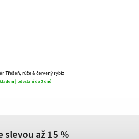
r Třešeň, růže & červený rybíz
kladem | odeslání do 2 dnů
e slevou až 15 %