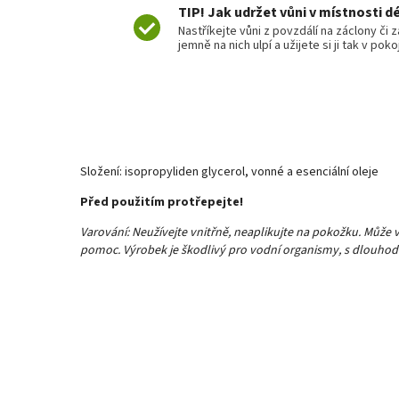
TIP! Jak udržet vůni v místnosti d
Nastříkejte vůni z povzdálí na záclony či 
jemně na nich ulpí a užijete si ji tak v poko
Složení:
isopropyliden glycerol, vonné a esenciální oleje
Před použitím protřepejte!
Varování: Neužívejte vnitřně, neaplikujte na pokožku. Může 
pomoc. Výrobek je škodlivý pro vodní organismy, s dlouhod