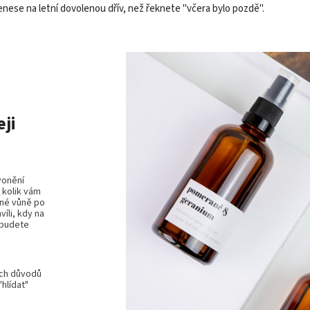
enese na letní dovolenou dřív, než řeknete "včera bylo pozdě".
eji
vonění
, kolik vám
ané vůně po
íli, kdy na
ebudete
ích důvodů
hlídat"