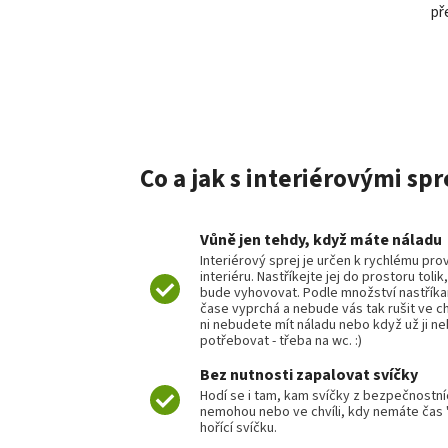
př
Co a jak s interiérovými spr
Vůně jen tehdy, když máte náladu
Interiérový sprej je určen k rychlému pro
interiéru. Nastříkejte jej do prostoru tolik
bude vyhovovat. Podle množství nastřík
čase vyprchá a nebude vás tak rušit ve chv
ni nebudete mít náladu nebo když už ji n
potřebovat - třeba na wc. :)
Bez nutnosti zapalovat svíčky
Hodí se i tam, kam svíčky z bezpečnostn
nemohou nebo ve chvíli, kdy nemáte čas "
hořící svíčku.