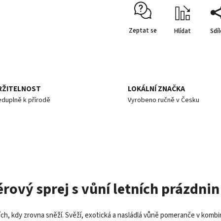
Zeptat se
Hlídat
Sdíl
RŽITELNOST
LOKÁLNÍ ZNAČKA
eduplně k přírodě
Vyrobeno ručně v Česku
érový sprej s vůní letních prázdnin
ílích, kdy zrovna sněží. Svěží, exotická a nasládlá vůně pomeranče v kom