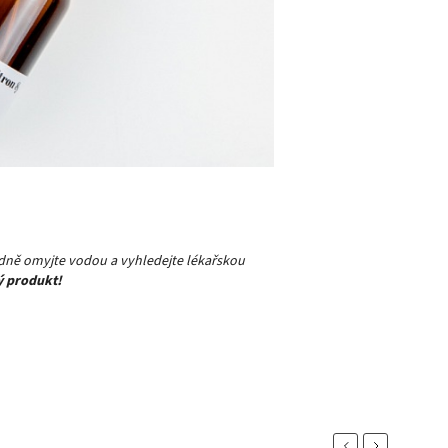
ladně omyjte vodou a vyhledejte lékařskou
ý produkt!
Previous
Next