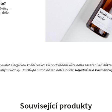
éle?
závěsy -
ji déle.
vyvolat alergickou kožní reakci. Při podráždění kůže nebo zasažení očí důk
obými účinky. Umisťujte mimo dosah dětí a zvířat.
Nejedná se o kosmetick
Související produkty