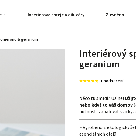
e
Interiérové spreje a difuzéry
Zlevněno
 Pomeranč & geranium
Interiérový 
geranium
1 hodnocení
Něco tu smrdí? Už ne!
Užijt
nebo když to váš domov
(
nutnosti zapalovat svíčky a 
> Vyrobeno z ekologicky še
esenciálních olejů