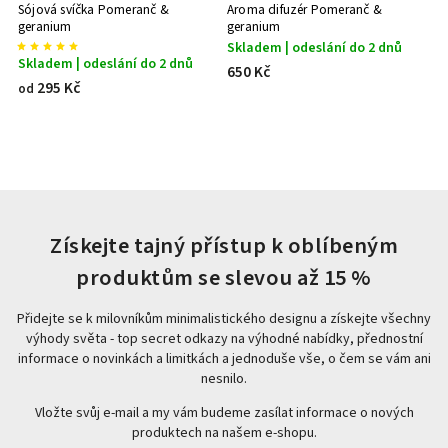
Sójová svíčka Pomeranč &
Aroma difuzér Pomeranč &
geranium
geranium
Skladem | odeslání do 2 dnů
Skladem | odeslání do 2 dnů
650 Kč
295 Kč
od
Získejte tajný přístup k oblíbeným
produktům se slevou až 15 %
Přidejte se k milovníkům minimalistického designu a získejte všechny
výhody světa - top secret odkazy na výhodné nabídky, přednostní
informace o novinkách a limitkách a jednoduše vše, o čem se vám ani
nesnilo.
Vložte svůj e-mail a my vám budeme zasílat informace o nových
produktech na našem e-shopu.