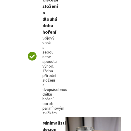
Čistější
složení
a
dlouhá
doba
hoření
Sójový
vosk
s
sebou
nese
spoustu
výhod.
Třeba
přírodní
složení
a
dvojnásobnou
délku
hoření
oproti
parafínovým
svíčkám.
Minimalistický
design