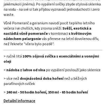
jakémukoli jinému). Po vypálení svíčky zbyde stylová sklenka
na vodu - na své si tak přijdou vyznavači jednoduchosti i zero
waste.
Vůně Pomeranč a geranium navodí pocit teplého letního
večera i ve chvílích, kdy zrovna sněží.
Svěží, exotická a
nasládlá vůně pomeranče
v kombinaci
s květinovým
nádechem pelargonie
vás přenese na letní dovolenou dřív,
než řeknete "včera bylo pozdě".
> ručně litá
100% sójová svíčka s esenciálními a vonnými
oleji
>
nádoba z lahve od vína
po vypálení poslouží jako sklenice
> více než
dvojnásobná doba hoření
než u běžných
parafínových svíček
>
240 ml - 50 hodin hoření, 350 ml - 65 hodin hoření
Detailní informace