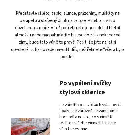
Představte si léto, teplo, slunce, prázdniny, muškáty na
parapetu a oblíbený drink na terase. A nebo rovnou
dovolenou u moře. Ať už potřebujete jenom doladit letní
atmošku nebo naopak mlátíte hlavou do zdi z nekonečné
zimy, bude tato vůně to pravé. Pocit, že jste na letní
dovolené totiž dovede navodit dřív, než řeknete "včera bylo
pozdě".
Po vypálení svíčky
stylová sklenice
Je vám líto po svíčkách vyhazovat
obaly, ale zároveň se vám doma
hromadí a nevíte, co s nimi? U
těchto svíček z vinných lahví se
vám to nestane.