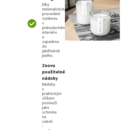
Díky
minimalistickému
provedení
vyniknou
v
jednoduchém
interiéru
a
zapadnou
do
jakéhokoli
jiného.
Znovu
použitelné
nádoby
Nádoby
s
praktickým
víčkem
poslouží
jako
schovka
na
cokoli
-