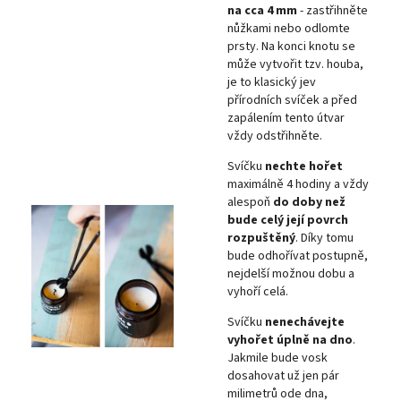
na cca 4 mm
- zastřihněte
nůžkami nebo odlomte
prsty. Na konci knotu se
může vytvořit tzv. houba,
je to klasický jev
přírodních svíček a před
zapálením tento útvar
vždy odstřihněte.
Svíčku
nechte hořet
maximálně 4 hodiny a vždy
alespoň
do doby než
bude celý její povrch
rozpuštěný
. Díky tomu
bude odhořívat postupně,
nejdelší možnou dobu a
vyhoří celá.
Svíčku
nenechávejte
vyhořet úplně na dno
.
Jakmile bude vosk
dosahovat už jen pár
milimetrů ode dna,