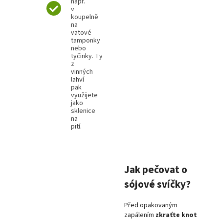
např.
v
koupelně
na
vatové
tamponky
nebo
tyčinky.
Ty
z
vinných
lahví
pak
využijete
jako
sklenice
na
pití.
Jak pečovat o
sójové svíčky?
Před opakovaným
zapálením
zkraťte knot