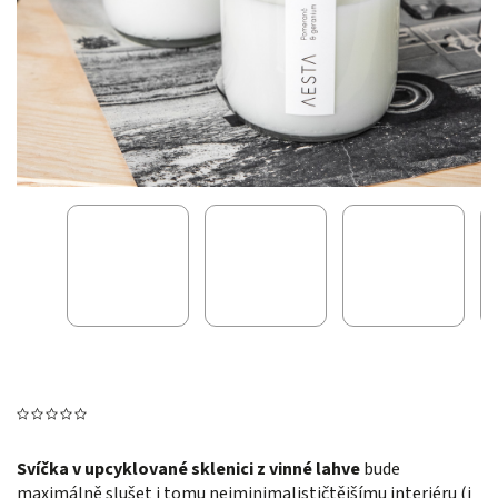
Svíčka v upcyklované sklenici z vinné lahve
bude
maximálně slušet i tomu nejminimalističtějšímu interiéru (i