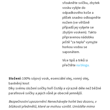
sfoukněte svíčku, zbytek
vosku vylijte do
odpadkového koše a
plíšek snadno odloupněte
nožem (ve většině
případů jej vylijete se
zbylým voskem). Takto
připravenou nádobku
ještě "za tepla" vymyjte
horkou vodou se
saponátem.
Více tipů a triků si
přečtěte
na blogu.
Složení:
100% sójový vosk, esenciální olej, vonný olej,
bavlněný knot
Díky svému složení svíčky hoří čistěji a výrazně déle než běžné
parafinové svíčky a jejich vůně je obecně jemnější.
Bezpečnostní upozornění: Nenechávejte hořet bez dozoru, v
blízkosti předmětů, které se mohou vznítit. Umístěte mimo