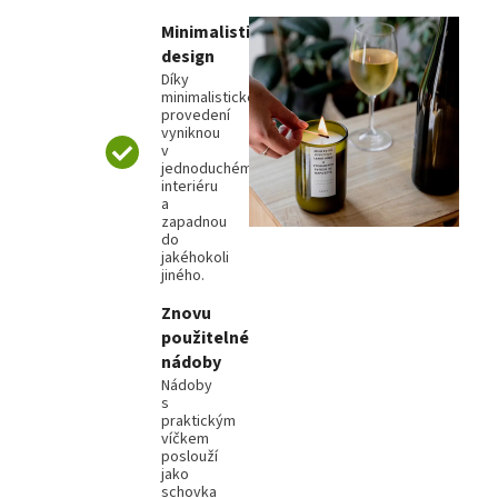
Minimalistický
design
Díky
minimalistickému
provedení
vyniknou
v
jednoduchém
interiéru
a
zapadnou
do
jakéhokoli
jiného.
Znovu
použitelné
nádoby
Nádoby
s
praktickým
víčkem
poslouží
jako
schovka