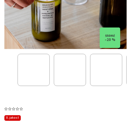
550 Kč
–20 %
II. jakost