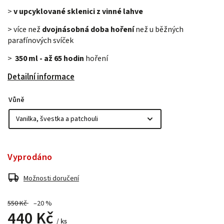
>
v upcyklované sklenici z vinné lahve
> více než
dvojnásobná doba hoření
než u běžných
parafínových svíček
>
350 ml - až 65 hodin
hoření
Detailní informace
Vůně
Vyprodáno
Možnosti doručení
550 Kč
–20 %
440 Kč
/ ks