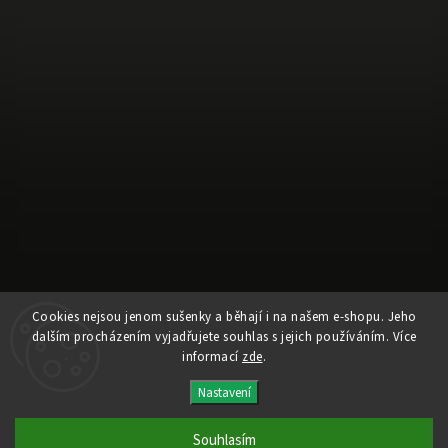
Cookies nejsou jenom sušenky a běhají i na našem e-shopu. Jeho
Sledovat na Instagramu
dalším procházením vyjadřujete souhlas s jejich používáním. Více
informací
zde
.
Copyright 2026
AESTA®
. Všechna práva vyhrazena.
Nastavení
Vytvořil
Shoptet
| Design
Shoptak.cz
Souhlasím