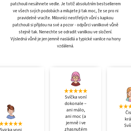
patchouli nesáhnete vedle. Je totiž absolutním bestsellerem
ve všech svých podobách a milujete ji tak moc, že se pro ni
pravidelně vracíte. Milovníci neotřelých vůní s kapkou
patchouli si přijdou na své a pozor - odpůrci vanilkové vůně
stejně tak. Nenechte se odradit vanilkou ve složení.
Výsledná vůně je jen jemně nasládlá a typické vanilce na hony
vzdálená.
Svíčka voní
dokonale –
ani málo,
Či
ani moc (a
krá
jemně i ve
Sví
zhasnutém
Svicka voni