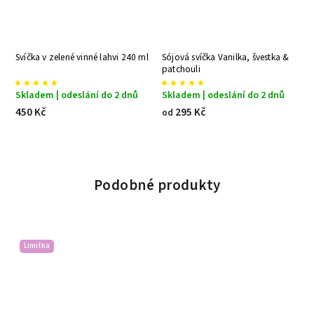
Upcyklované sklenice z vinné lahve
Svíčka v zelené vinné lahvi 240 ml
Só
zelené - 2 ks
p
Vyprodáno
Skladem | odeslání do 2 dnů
S
240 Kč
od
450 Kč
o
Podobné produkty
Limitka