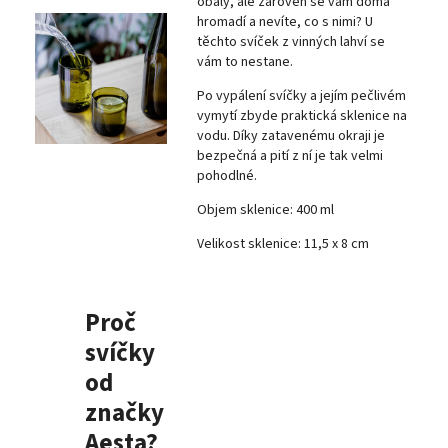
obaly, ale zároveň se vám doma
hromadí a nevíte, co s nimi? U
těchto svíček z vinných lahví se
vám to nestane.
Po vypálení svíčky a jejím pečlivém
vymytí zbyde praktická sklenice na
vodu. Díky zatavenému okraji je
bezpečná a pití z ní je tak velmi
pohodlné.
Objem sklenice: 400 ml
Velikost sklenice: 11,5 x 8 cm
Proč
svíčky
od
značky
Aesta?