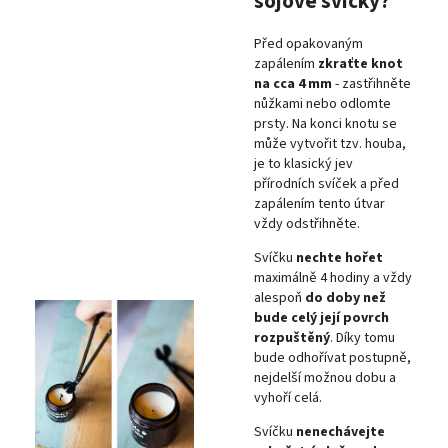
sójové svíčky?
Před opakovaným
zapálením
zkraťte knot
na cca 4 mm
- zastřihněte
nůžkami nebo odlomte
prsty. Na konci knotu se
může vytvořit tzv. houba,
je to klasický jev
přírodních svíček a před
zapálením tento útvar
vždy odstřihněte.
Svíčku
nechte hořet
maximálně 4 hodiny a vždy
alespoň
do doby než
bude celý její povrch
rozpuštěný
. Díky tomu
bude odhořívat postupně,
nejdelší možnou dobu a
vyhoří celá.
Svíčku
nenechávejte