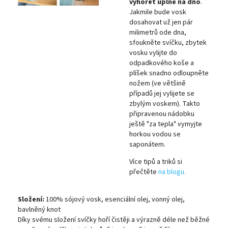
vyhořet úplně na dno
.
Jakmile bude vosk
dosahovat už jen pár
milimetrů ode dna,
sfoukněte svíčku, zbytek
vosku vylijte do
odpadkového koše a
plíšek snadno odloupněte
nožem (ve většině
případů jej vylijete se
zbylým voskem). Takto
připravenou nádobku
ještě "za tepla" vymyjte
horkou vodou se
saponátem.
Více tipů a triků si
přečtěte
na blogu.
Složení:
100% sójový vosk, esenciální olej, vonný olej,
bavlněný knot
Díky svému složení svíčky hoří čistěji a výrazně déle než běžné