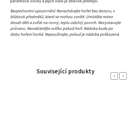
parafinové svíčky a jejich vůně je obecně jemnější.
Bezpečnostní upozornění: Nenechávejte hořet bez dozoru, v
blízkosti předmětů, které se mohou vznítit. Umístěte mimo
dosah dětí a zvířat na rovný, teplu odolný povrch. Nevystavujte
průvanu. Nenaklánějte svíčku pokud hoří. Nádoba bude po
dobu hoření horká. Nepoužívejte, pokud je nádoba poškozená.
Související produkty
Previous
Next
Bestseller