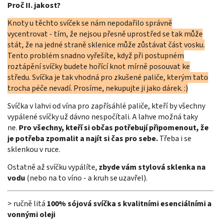
Proč II. jakost?
Knoty u těchto svíček se nám nepodařilo správně
vycentrovat - tím, že nejsou přesně uprostřed se tak může
stát, že na jedné straně sklenice může zůstávat část vosku.
Tento problém snadno vyřešíte, když při postupném
roztápění svíčky budete hořící knot mírně posouvat ke
středu. Svíčka je tak vhodná pro zkušené paliče, kterým tato
trocha péče nevadí. Prosíme, nekupujte ji jako dárek. :)
Svíčka v lahvi od vína pro zapřísáhlé paliče, kteří by všechny
vypálené svíčky už dávno nespočítali. A lahve možná taky
ne.
Pro všechny, kteří si občas potřebují připomenout, že
je potřeba zpomalit a najít si čas pro sebe.
Třeba i se
sklenkou v ruce.
Ostatně až svíčku vypálíte,
zbyde vám stylová sklenka na
vodu
(nebo na to víno - a kruh se uzavřel).
> ručně litá
100% sójová svíčka s kvalitními esenciálními a
vonnými oleji