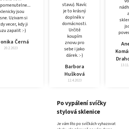
vo
stavu). Navíc
pomenutelne....
nádh
je to krásný
klenicky jsou
doplněk v
sne. Uzivam si
skle
domácnosti.
dy vecer, kdy ji
js
Určitě
zu zapalit :-)
pove
koupím
ronika Černá
znovu pro
An
20.2.2023
sebe i jako
Komá
dárek. :-)
Drah
13.11
Barbora
Hušková
12.4.2023
Po vypálení svíčky
stylová sklenice
Je vám líto po svíčkách vyhazovat