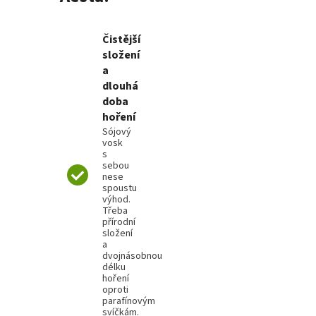
Čistější
složení
a
dlouhá
doba
hoření
Sójový
vosk
s
sebou
nese
spoustu
výhod.
Třeba
přírodní
složení
a
dvojnásobnou
délku
hoření
oproti
parafínovým
svíčkám.